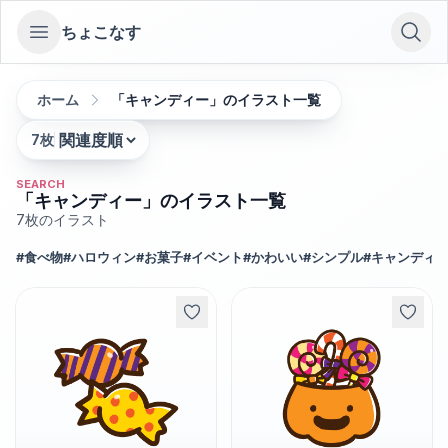
ちょこなす
Open sidebar
ホーム
「キャンディー」のイラスト一覧
7
枚
並び替え:
SEARCH
「キャンディー」のイラスト一覧
7
枚のイラスト
#
食べ物
#
ハロウィン
#
お菓子
#
イベント
#
かわいい
#
シンプル
#
キャンディ
#