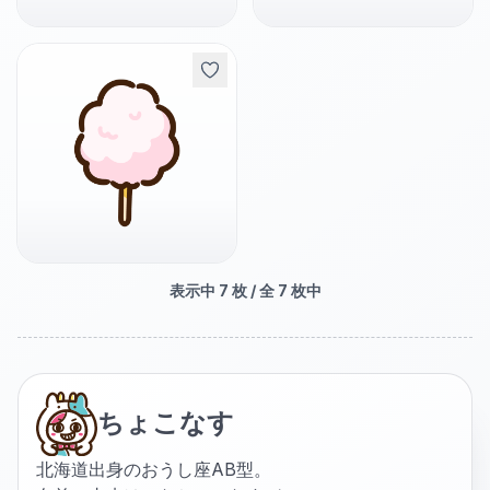
表示中
7
枚 / 全
7
枚中
ちょこなす
北海道出身のおうし座AB型。