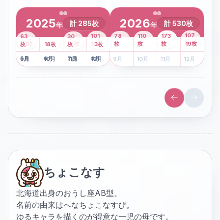
2025
2026
計
285
枚
計
530
枚
年
年
43
107
101
78
110
173
63
30
2
枚
8
枚
枚
枚
41
枚
13
枚
6
枚
枚
枚
枚
枚
19
枚
1
枚
月
2
18
月
枚
3
枚
月
4
3
月
枚
1
月
2
月
3
月
4
月
5
月
6
月
7
月
8
月
5
月
6
月
7
月
8
月
9
月
10
月
11
月
12
月
9
月
10
月
11
月
12
月
ちょこなす
北海道出身のおうし座AB型。
名前の由来はへなちょこなすび。
ゆるキャラを描くのが得意な一児の母です。