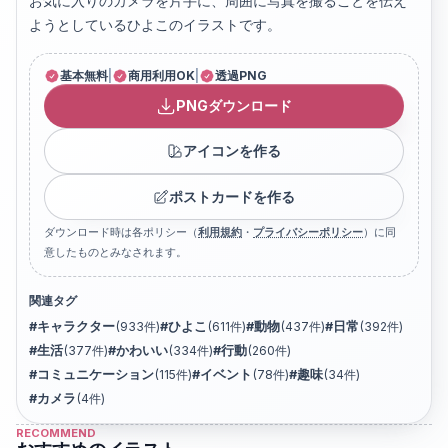
お気に入りのカメラを片手に、周囲に写真を撮ることを伝え
ようとしているひよこのイラストです。
基本無料
|
商用利用OK
|
透過PNG
PNGダウンロード
アイコンを作る
ポストカードを作る
ダウンロード時は各ポリシー（
利用規約
・
プライバシーポリシー
）に同
意したものとみなされます。
関連タグ
#
キャラクター
(
933
件)
#
ひよこ
(
611
件)
#
動物
(
437
件)
#
日常
(
392
件)
#
生活
(
377
件)
#
かわいい
(
334
件)
#
行動
(
260
件)
#
コミュニケーション
(
115
件)
#
イベント
(
78
件)
#
趣味
(
34
件)
#
カメラ
(
4
件)
RECOMMEND