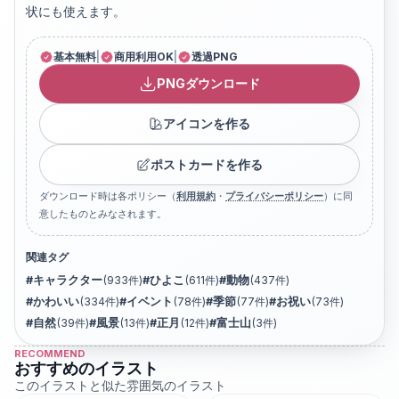
状にも使えます。
基本無料
|
商用利用OK
|
透過PNG
PNGダウンロード
アイコンを作る
ポストカードを作る
ダウンロード時は各ポリシー（
利用規約
・
プライバシーポリシー
）に同
意したものとみなされます。
関連タグ
#
キャラクター
(
933
件)
#
ひよこ
(
611
件)
#
動物
(
437
件)
#
かわいい
(
334
件)
#
イベント
(
78
件)
#
季節
(
77
件)
#
お祝い
(
73
件)
#
自然
(
39
件)
#
風景
(
13
件)
#
正月
(
12
件)
#
富士山
(
3
件)
RECOMMEND
おすすめのイラスト
このイラストと似た雰囲気のイラスト