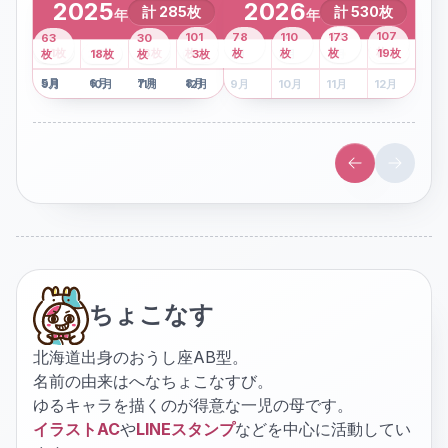
2025
2026
計
285
枚
計
530
枚
年
年
43
107
101
78
110
173
63
30
2
枚
8
枚
枚
枚
41
枚
13
枚
6
枚
枚
枚
枚
枚
19
枚
1
枚
月
2
18
月
枚
3
枚
月
4
3
月
枚
1
月
2
月
3
月
4
月
5
月
6
月
7
月
8
月
5
月
6
月
7
月
8
月
9
月
10
月
11
月
12
月
9
月
10
月
11
月
12
月
ちょこなす
北海道出身のおうし座AB型。
名前の由来はへなちょこなすび。
ゆるキャラを描くのが得意な一児の母です。
イラストAC
や
LINEスタンプ
などを中心に活動してい