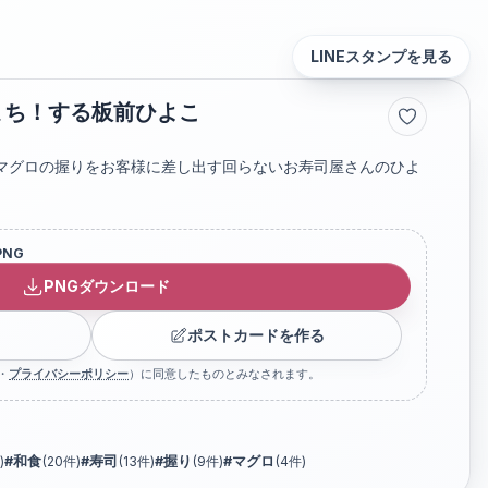
LINEスタンプを見る
まち！する板前ひよこ
マグロの握りをお客様に差し出す回らないお寿司屋さんのひよ
PNG
PNGダウンロード
ポストカードを作る
・
プライバシーポリシー
）に同意したものとみなされます。
)
#
和食
(
20
件)
#
寿司
(
13
件)
#
握り
(
9
件)
#
マグロ
(
4
件)