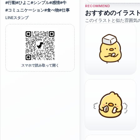
#
行動
#
ひよこ
#
シンプル
#
感情
#
牛
RECOMMEND
#
コミュニケーション
#
食べ物
#
仕事
おすすめのイラス
LINEスタンプ
このイラストと似た雰囲気
スマホで読み取って開く