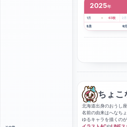
2025
年
2
枚
41
枚
1
月
63
枚
2
月
5
月
6
9
月
10
ちょこ
北海道出身のおうし座
名前の由来はへなち
ゆるキャラを描くの
イラストAC
や
LINE