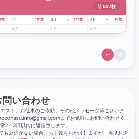
計
527
枚
43
枚
107
枚
8
枚
110
枚
173
枚
16
枚
2
月
3
月
4
月
6
月
7
月
8
月
10
月
11
月
12
月
お問い合わせ
クエスト、お仕事のご依頼、その他メッセージ等ございま
hoconasu.info@gmail.com
までお気軽にお問い合わせく
常2～3日以内に返信致します。
ぎても返信がない場合、お手数をおかけしますが、再度お送