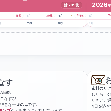
2026
計
285
枚
年
8
枚
13
枚
6
枚
101
枚
7
18
枚
3
月
30
枚
4
月
3
枚
1
月
月
7
月
8
月
5
月
月
11
月
12
月
9
月
なす
素材のリ
AB型。
したら、
c
ょこなすび。
ださい。通
が得意な一児の母です。
4日を過
スタンプ
などを中心に活動しています。