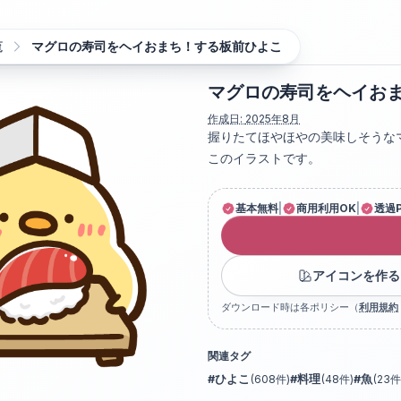
覧
マグロの寿司をヘイおまち！する板前ひよこ
マグロの寿司をヘイお
作成日:
2025年8月
握りたてほやほやの美味しそうな
このイラストです。
基本無料
|
商用利用OK
|
透過
アイコンを作る
ダウンロード時は各ポリシー（
利用規約
関連タグ
#
ひよこ
(
608
件)
#
料理
(
48
件)
#
魚
(
23
件