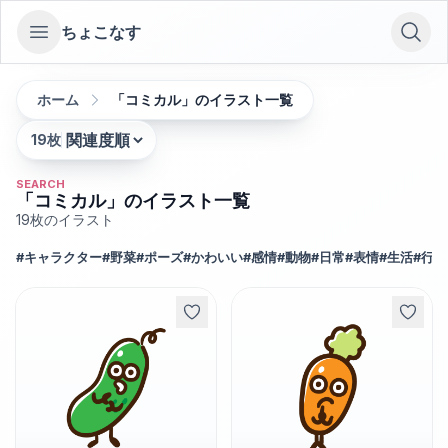
ちょこなす
Open sidebar
ホーム
「コミカル」のイラスト一覧
19
枚
並び替え:
SEARCH
「コミカル」のイラスト一覧
19
枚のイラスト
#
キャラクター
#
野菜
#
ポーズ
#
かわいい
#
感情
#
動物
#
日常
#
表情
#
生活
#
行動