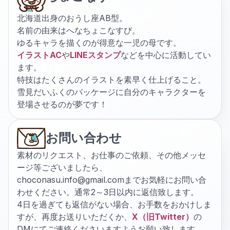
北海道出身のおうし座AB型。
名前の由来はへなちょこなすび。
ゆるキャラを描くのが得意な一児の母です。
イラストAC
や
LINEスタンプ
などを中心に活動してい
ます。
特技はたくさんのイラストを素早く仕上げること。
雪見だいふくのパッケージに自分のキャラクターを
登場させるのが夢です！
お問い合わせ
素材のリクエスト、お仕事のご依頼、その他メッセ
ージ等ございましたら、
choconasu.info@gmail.com
までお気軽にお問い合
わせください。通常2～3日以内に返信致します。
4日を過ぎても返信がない場合、お手数をおかけしま
すが、再度お送りいただくか、
X（旧Twitter）
の
DMにてご連絡くださいますようお願い致します。