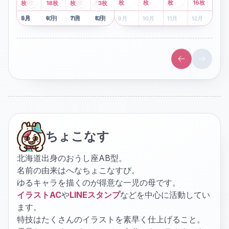
2
枚
8
枚
枚
枚
41
枚
13
枚
6
枚
枚
枚
枚
枚
16
枚
1
枚
月
2
18
月
枚
3
枚
月
4
3
月
枚
1
月
2
月
3
月
4
月
5
月
6
月
7
月
8
月
5
月
6
月
7
月
8
月
9
月
10
月
11
月
12
月
9
月
10
月
11
月
12
月
ちょこなす
北海道出身のおうし座AB型。
名前の由来はへなちょこなすび。
ゆるキャラを描くのが得意な一児の母です。
イラストAC
や
LINEスタンプ
などを中心に活動してい
ます。
特技はたくさんのイラストを素早く仕上げること。