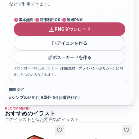
などで利用できます。
基本無料
|
商用利用OK
|
透過PNG
PNGダウンロード
アイコンを作る
ポストカードを作る
ダウンロード時は各ポリシー（
利用規約
・
プライバシーポリシー
）に同
意したものとみなされます。
関連タグ
#
シンプル
(
381
件)
#
屋外
(
9
件)
#
道路
(
3
件)
RECOMMEND
おすすめのイラスト
このイラストと似た雰囲気のイラスト