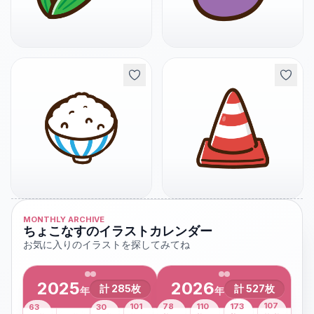
MONTHLY ARCHIVE
ちょこなすのイラストカレンダー
お気に入りのイラストを探してみてね
2025
2026
計
285
枚
計
527
枚
年
年
43
107
101
78
110
173
63
30