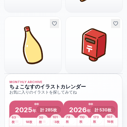
MONTHLY ARCHIVE
ちょこなすのイラストカレンダー
お気に入りのイラストを探してみてね
2025
2026
計
285
枚
計
530
枚
年
年
43
107
101
78
110
173
63
30
2
枚
8
枚
枚
枚
41
枚
13
枚
6
枚
枚
枚
枚
枚
19
枚
1
枚
月
2
18
月
枚
3
枚
月
4
3
月
枚
1
月
2
月
3
月
4
月