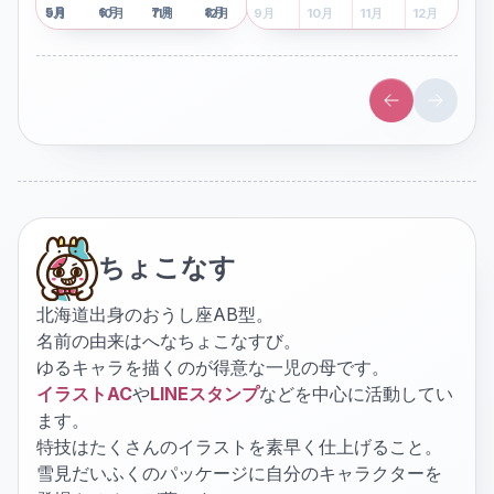
5
月
6
月
7
月
8
月
5
月
6
月
7
月
8
月
9
月
10
月
11
月
12
月
9
月
10
月
11
月
12
月
ちょこなす
北海道出身のおうし座AB型。
名前の由来はへなちょこなすび。
ゆるキャラを描くのが得意な一児の母です。
イラストAC
や
LINEスタンプ
などを中心に活動してい
ます。
特技はたくさんのイラストを素早く仕上げること。
雪見だいふくのパッケージに自分のキャラクターを