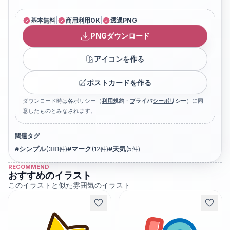
基本無料
|
商用利用OK
|
透過PNG
PNGダウンロード
アイコンを作る
ポストカードを作る
ダウンロード時は各ポリシー（
利用規約
・
プライバシーポリシー
）に同
意したものとみなされます。
関連タグ
#
シンプル
(
381
件)
#
マーク
(
12
件)
#
天気
(
5
件)
RECOMMEND
おすすめのイラスト
このイラストと似た雰囲気のイラスト