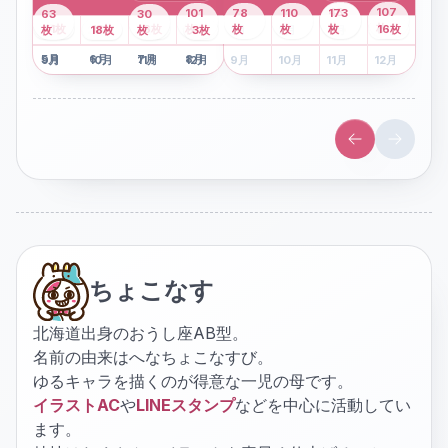
43
107
101
78
110
173
63
30
2
枚
8
枚
枚
枚
41
枚
13
枚
6
枚
枚
枚
枚
枚
16
枚
1
枚
月
2
18
月
枚
3
枚
月
4
3
月
枚
1
月
2
月
3
月
4
月
5
月
6
月
7
月
8
月
5
月
6
月
7
月
8
月
9
月
10
月
11
月
12
月
9
月
10
月
11
月
12
月
ちょこなす
北海道出身のおうし座AB型。
名前の由来はへなちょこなすび。
ゆるキャラを描くのが得意な一児の母です。
イラストAC
や
LINEスタンプ
などを中心に活動してい
ます。