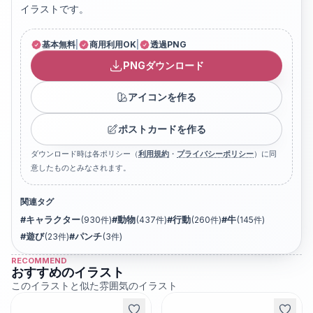
イラストです。
基本無料
|
商用利用OK
|
透過PNG
PNGダウンロード
アイコンを作る
ポストカードを作る
ダウンロード時は各ポリシー（
利用規約
・
プライバシーポリシー
）に同
意したものとみなされます。
関連タグ
#
キャラクター
(
930
件)
#
動物
(
437
件)
#
行動
(
260
件)
#
牛
(
145
件)
#
遊び
(
23
件)
#
パンチ
(
3
件)
RECOMMEND
おすすめのイラスト
このイラストと似た雰囲気のイラスト