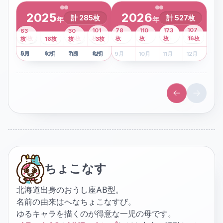
2025
2026
計
285
枚
計
527
枚
年
年
43
107
101
78
110
173
63
30
2
枚
8
枚
枚
枚
41
枚
13
枚
6
枚
枚
枚
枚
枚
16
枚
1
枚
月
2
18
月
枚
3
枚
月
4
3
月
枚
1
月
2
月
3
月
4
月
5
月
6
月
7
月
8
月
5
月
6
月
7
月
8
月
9
月
10
月
11
月
12
月
9
月
10
月
11
月
12
月
ちょこなす
北海道出身のおうし座AB型。
名前の由来はへなちょこなすび。
ゆるキャラを描くのが得意な一児の母です。