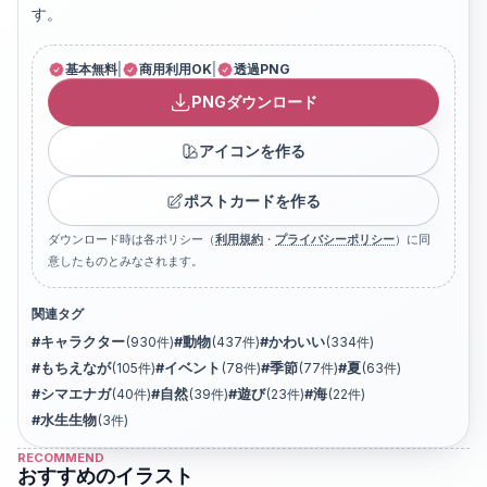
す。
基本無料
|
商用利用OK
|
透過PNG
PNGダウンロード
アイコンを作る
ポストカードを作る
ダウンロード時は各ポリシー（
利用規約
・
プライバシーポリシー
）に同
意したものとみなされます。
関連タグ
#
キャラクター
(
930
件)
#
動物
(
437
件)
#
かわいい
(
334
件)
#
もちえなが
(
105
件)
#
イベント
(
78
件)
#
季節
(
77
件)
#
夏
(
63
件)
#
シマエナガ
(
40
件)
#
自然
(
39
件)
#
遊び
(
23
件)
#
海
(
22
件)
#
水生生物
(
3
件)
RECOMMEND
おすすめのイラスト