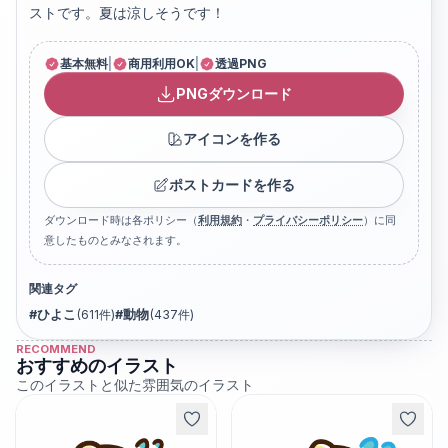
ストです。夏は涼しそうです！
基本無料
|
商用利用OK
|
透過PNG
PNGダウンロード
アイコンを作る
ポストカードを作る
ダウンロード時は各ポリシー（
利用規約
・
プライバシーポリシー
）に同
意したものとみなされます。
関連タグ
#
ひよこ
(
611
件)
#
動物
(
437
件)
RECOMMEND
おすすめのイラスト
このイラストと似た雰囲気のイラスト