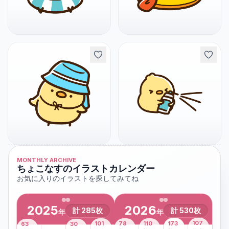
MONTHLY ARCHIVE
ちょこなすのイラストカレンダー
お気に入りのイラストを探してみてね
2025
2026
計
285
枚
計
530
枚
年
年
43
107
101
78
110
173
63
30