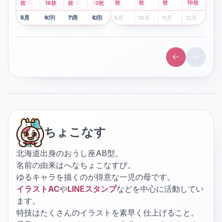
2
枚
8
枚
枚
枚
41
枚
13
枚
6
枚
枚
枚
枚
枚
19
枚
1
枚
月
2
18
月
枚
3
枚
月
4
3
月
枚
1
月
2
月
3
月
4
月
5
月
6
月
7
月
8
月
5
月
6
月
7
月
8
月
9
月
10
月
11
月
12
月
9
月
10
月
11
月
12
月
ちょこなす
北海道出身のおうし座AB型。
名前の由来はへなちょこなすび。
ゆるキャラを描くのが得意な一児の母です。
イラストAC
や
LINEスタンプ
などを中心に活動してい
ます。
特技はたくさんのイラストを素早く仕上げること。