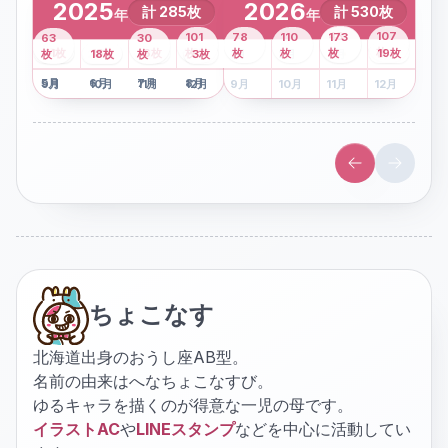
2025
2026
計
285
枚
計
530
枚
年
年
43
107
101
78
110
173
63
30
2
枚
8
枚
枚
枚
41
枚
13
枚
6
枚
枚
枚
枚
枚
19
枚
1
枚
月
2
18
月
枚
3
枚
月
4
3
月
枚
1
月
2
月
3
月
4
月
5
月
6
月
7
月
8
月
5
月
6
月
7
月
8
月
9
月
10
月
11
月
12
月
9
月
10
月
11
月
12
月
ちょこなす
北海道出身のおうし座AB型。
名前の由来はへなちょこなすび。
ゆるキャラを描くのが得意な一児の母です。
イラストAC
や
LINEスタンプ
などを中心に活動してい