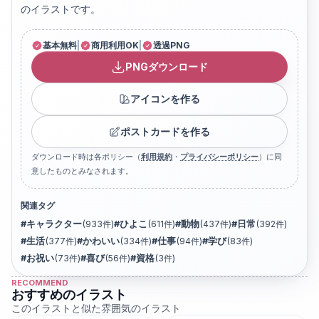
のイラストです。
基本無料
|
商用利用OK
|
透過PNG
PNGダウンロード
アイコンを作る
ポストカードを作る
ダウンロード時は各ポリシー（
利用規約
・
プライバシーポリシー
）に同
意したものとみなされます。
関連タグ
#
キャラクター
(
933
件)
#
ひよこ
(
611
件)
#
動物
(
437
件)
#
日常
(
392
件)
#
生活
(
377
件)
#
かわいい
(
334
件)
#
仕事
(
94
件)
#
学び
(
83
件)
#
お祝い
(
73
件)
#
喜び
(
56
件)
#
資格
(
3
件)
RECOMMEND
おすすめのイラスト
このイラストと似た雰囲気のイラスト