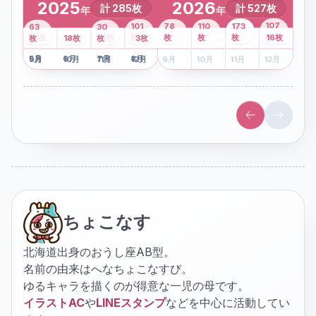
2025
2026
計
285
枚
計
527
枚
年
年
43
107
101
78
110
173
63
30
2
枚
8
枚
枚
枚
41
枚
13
枚
6
枚
枚
枚
枚
枚
16
枚
1
枚
月
2
18
月
枚
3
枚
月
4
3
月
枚
1
月
2
月
3
月
4
月
5
月
6
月
7
月
8
月
5
月
6
月
7
月
8
月
9
月
10
月
11
月
12
月
9
月
10
月
11
月
12
月
ちょこなす
北海道出身のおうし座AB型。
名前の由来はへなちょこなすび。
ゆるキャラを描くのが得意な一児の母です。
イラストAC
や
LINEスタンプ
などを中心に活動してい