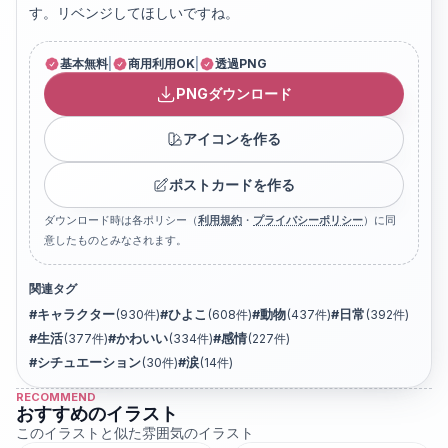
す。リベンジしてほしいですね。
基本無料
|
商用利用OK
|
透過PNG
PNGダウンロード
アイコンを作る
ポストカードを作る
ダウンロード時は各ポリシー（
利用規約
・
プライバシーポリシー
）に同
意したものとみなされます。
関連タグ
#
キャラクター
(
930
件)
#
ひよこ
(
608
件)
#
動物
(
437
件)
#
日常
(
392
件)
#
生活
(
377
件)
#
かわいい
(
334
件)
#
感情
(
227
件)
#
シチュエーション
(
30
件)
#
涙
(
14
件)
RECOMMEND
おすすめのイラスト
このイラストと似た雰囲気のイラスト