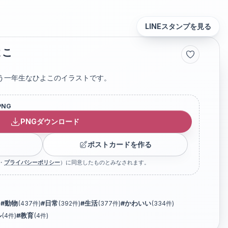
LINEスタンプを見る
よこ
う一年生なひよこのイラストです。
PNG
PNGダウンロード
ポストカードを作る
・
プライバシーポリシー
）に同意したものとみなされます。
)
#
動物
(
437
件)
#
日常
(
392
件)
#
生活
(
377
件)
#
かわいい
(
334
件)
ル
(
4
件)
#
教育
(
4
件)