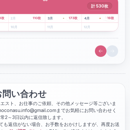
計
530
枚
43
枚
107
枚
8
枚
110
枚
173
枚
19
枚
2
月
3
月
4
月
6
月
7
月
8
月
10
月
11
月
12
月
お問い合わせ
クエスト、お仕事のご依頼、その他メッセージ等ございま
hoconasu.info@gmail.com
までお気軽にお問い合わせく
常2～3日以内に返信致します。
ぎても返信がない場合、お手数をおかけしますが、再度お送