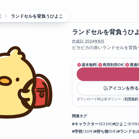
覧
ランドセルを背負うひよこ
ランドセルを背負うひ
作成日:
2024年8月
ピカピカの赤いランドセルを背負
基本無料
|
商用利用OK
|
透過
アイコンを作る
ダウンロード時は各ポリシー（
利用規約
関連タグ
#
キャラクター
(
933
件)
#
ひよこ
(
611
件
#
学校
(
30
件)
#
持ち物
(
5
件)
#
ランドセ