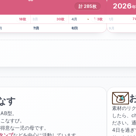
2026
計
285
枚
年
8
枚
13
枚
6
枚
101
枚
7
18
枚
3
月
30
枚
4
月
3
枚
1
月
月
7
月
8
月
5
月
月
11
月
12
月
9
月
なす
素材のリ
AB型。
したら、
c
ょこなすび。
ださい。通
が得意な一児の母です。
4日を過
スタンプ
などを中心に活動しています。