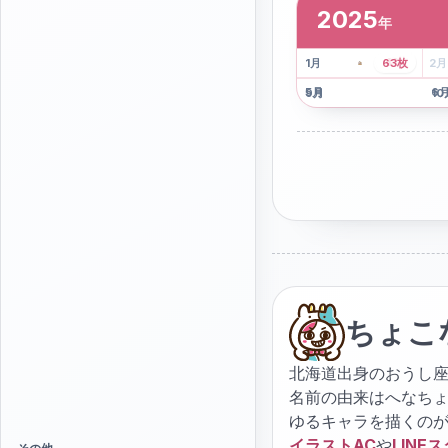
2025
年
2
枚
41
枚
1
月
63
枚
2
月
5
月
6
9
月
10
ちょこ
北海道出身のおうし座
名前の由来はへなち
ゆるキャラを描くの
イラストAC
や
LINE