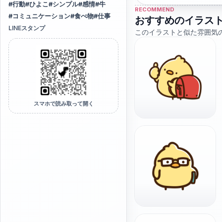
#
行動
#
ひよこ
#
シンプル
#
感情
#
牛
RECOMMEND
#
コミュニケーション
#
食べ物
#
仕事
おすすめのイラス
LINEスタンプ
このイラストと似た雰囲気
スマホで読み取って開く