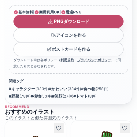
基本無料
|
商用利用OK
|
透過PNG
PNGダウンロード
アイコンを作る
ポストカードを作る
ダウンロード時は各ポリシー（
利用規約
・
プライバシーポリシー
）に同
意したものとみなされます。
関連タグ
#
キャラクター
(
933
件)
#
かわいい
(
334
件)
#
食べ物
(
258
件)
#
野菜
(
78
件)
#
植物
(
53
件)
#
笑顔
(
27
件)
#
トマト
(
8
件)
RECOMMEND
おすすめのイラスト
このイラストと似た雰囲気のイラスト