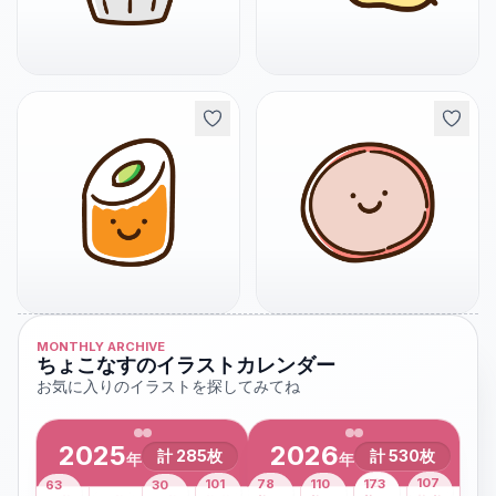
MONTHLY ARCHIVE
ちょこなすのイラストカレンダー
お気に入りのイラストを探してみてね
2025
2026
計
285
枚
計
530
枚
年
年
43
107
101
78
110
173
63
30