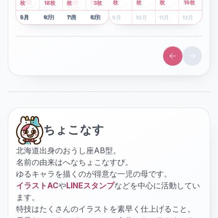
2
枚
8
枚
枚
枚
41
枚
13
枚
6
枚
枚
枚
枚
枚
19
枚
1
枚
月
2
18
月
枚
3
枚
月
4
3
月
枚
1
月
2
月
3
月
4
月
5
月
6
月
7
月
8
月
5
月
6
月
7
月
8
月
9
月
10
月
11
月
12
月
9
月
10
月
11
月
12
月
ちょこなす
北海道出身のおうし座AB型。
名前の由来はへなちょこなすび。
ゆるキャラを描くのが得意な一児の母です。
イラストAC
や
LINEスタンプ
などを中心に活動してい
ます。
特技はたくさんのイラストを素早く仕上げること。