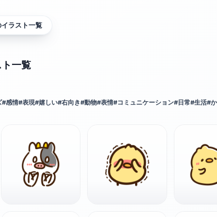
のイラスト一覧
スト一覧
ズ
#
感情
#
表現
#
嬉しい
#
右向き
#
動物
#
表情
#
コミュニケーション
#
日常
#
生活
#
か