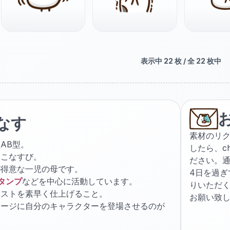
表示中
22
枚 / 全
22
枚中
なす
素材のリ
AB型。
したら、
c
ょこなすび。
ださい。通
が得意な一児の母です。
4日を過
スタンプ
などを中心に活動しています。
りいただ
ラストを素早く仕上げること。
お願い致
ケージに自分のキャラクターを登場させるのが