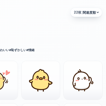
22
枚
並び替え:
わいい
#
恥ずかしい
#
情緒