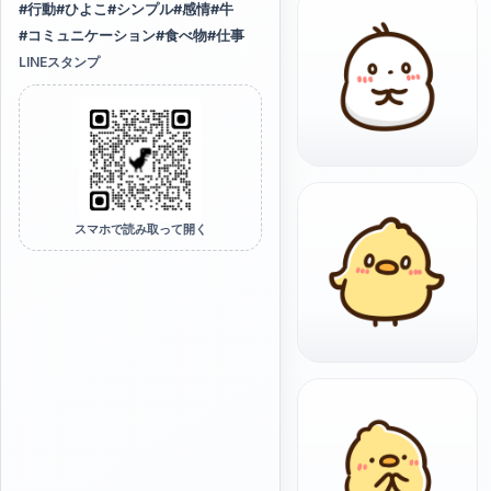
#
行動
#
ひよこ
#
シンプル
#
感情
#
牛
#
コミュニケーション
#
食べ物
#
仕事
LINEスタンプ
スマホで読み取って開く