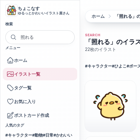
ちょこなす
ゆるっとかわいいイラスト屋さん
ホーム
「照れる」
検索
SEARCH
「照れる」のイラ
メニュー
22
枚のイラスト
ホーム
#
キャラクター
#
ひよこ
#
ポー
イラスト一覧
タグ一覧
お気に入り
ポストカード作成
人気のタグ
#
キャラクター
#
動物
#
日常
#
かわいい