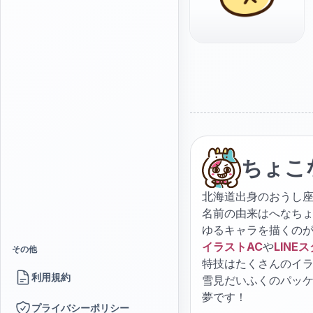
ちょこ
北海道出身のおうし座
名前の由来はへなち
ゆるキャラを描くの
イラストAC
や
LINE
その他
特技はたくさんのイ
利用規約
雪見だいふくのパッ
夢です！
プライバシーポリシー