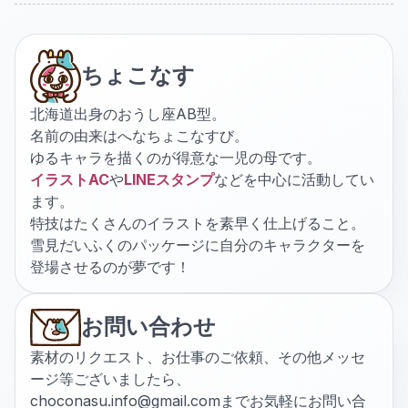
ちょこなす
北海道出身のおうし座AB型。
名前の由来はへなちょこなすび。
ゆるキャラを描くのが得意な一児の母です。
イラストAC
や
LINEスタンプ
などを中心に活動してい
ます。
特技はたくさんのイラストを素早く仕上げること。
雪見だいふくのパッケージに自分のキャラクターを
登場させるのが夢です！
お問い合わせ
素材のリクエスト、お仕事のご依頼、その他メッセ
ージ等ございましたら、
choconasu.info@gmail.com
までお気軽にお問い合