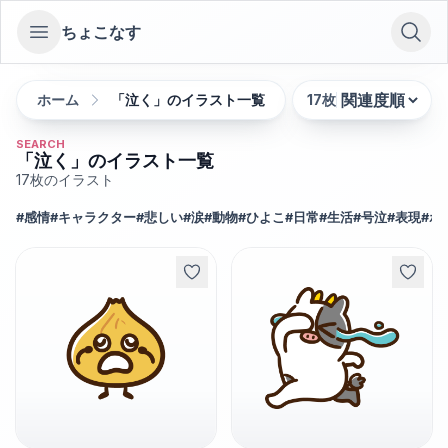
ちょこなす
Open sidebar
ホーム
「泣く」のイラスト一覧
17
枚
並び替え:
SEARCH
「泣く」のイラスト一覧
17
枚のイラスト
#
感情
#
キャラクター
#
悲しい
#
涙
#
動物
#
ひよこ
#
日常
#
生活
#
号泣
#
表現
#
ポ