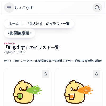
ちょこなす
Open sidebar
ホーム
「吐き出す」のイラスト一覧
7
枚
並び替え:
SEARCH
「吐き出す」のイラスト一覧
7
枚のイラスト
#
ひよこ
#
キャラクター
#
表現
#
吹き出す
#
吐く
#
ポーズ
#
右向き
#
飲み物
#
ジ