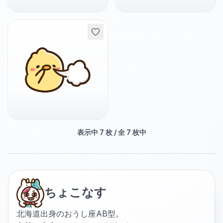
表示中
7
枚 / 全
7
枚中
ちょこなす
北海道出身のおうし座AB型。