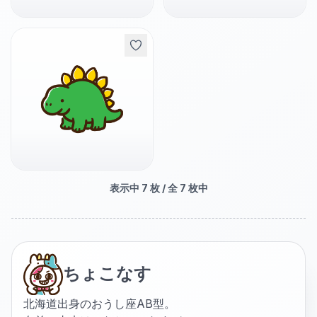
表示中
7
枚 / 全
7
枚中
ちょこなす
北海道出身のおうし座AB型。