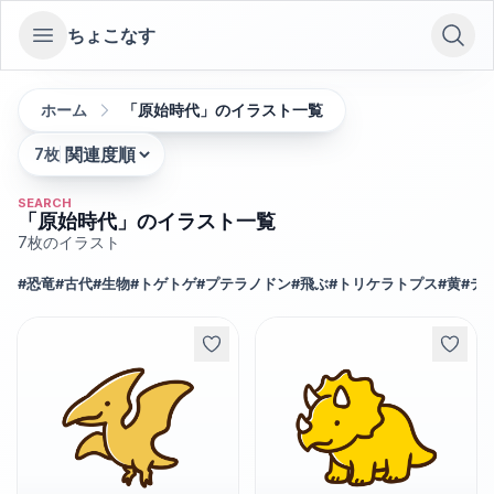
ちょこなす
Open sidebar
ホーム
「原始時代」のイラスト一覧
7
枚
並び替え:
SEARCH
「原始時代」のイラスト一覧
7
枚のイラスト
#
恐竜
#
古代
#
生物
#
トゲトゲ
#
プテラノドン
#
飛ぶ
#
トリケラトプス
#
黄
#
テ