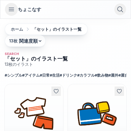
ちょこなす
Open sidebar
ホーム
「セット」のイラスト一覧
13
枚
並び替え:
SEARCH
「セット」のイラスト一覧
13
枚のイラスト
#
シンプル
#
アイテム
#
日常
#
生活
#
ドリンク
#
カラフル
#
飲み物
#
屋外
#
屋台
#