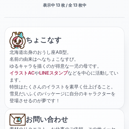
表示中
13
枚 / 全
13
枚中
ちょこなす
北海道出身のおうし座AB型。
名前の由来はへなちょこなすび。
ゆるキャラを描くのが得意な一児の母です。
イラストAC
や
LINEスタンプ
などを中心に活動してい
ます。
特技はたくさんのイラストを素早く仕上げること。
雪見だいふくのパッケージに自分のキャラクターを
登場させるのが夢です！
お問い合わせ