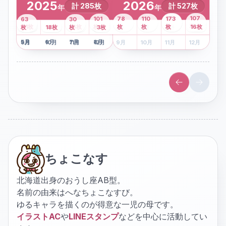
2025
2026
計
285
枚
計
527
枚
年
年
43
107
101
78
110
173
63
30
2
枚
8
枚
枚
枚
41
枚
13
枚
6
枚
枚
枚
枚
枚
16
枚
1
枚
月
2
18
月
枚
3
枚
月
4
3
月
枚
1
月
2
月
3
月
4
月
5
月
6
月
7
月
8
月
5
月
6
月
7
月
8
月
9
月
10
月
11
月
12
月
9
月
10
月
11
月
12
月
ちょこなす
北海道出身のおうし座AB型。
名前の由来はへなちょこなすび。
ゆるキャラを描くのが得意な一児の母です。
イラストAC
や
LINEスタンプ
などを中心に活動してい