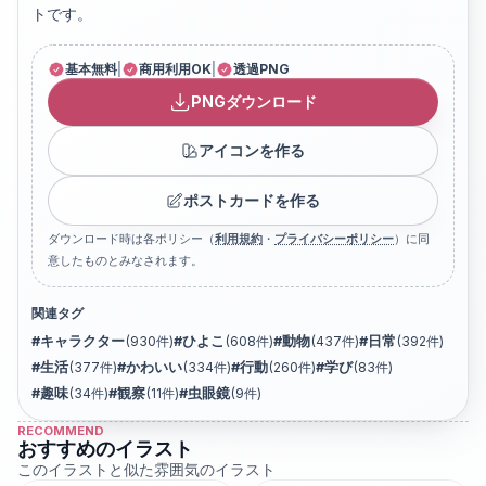
トです。
基本無料
|
商用利用OK
|
透過PNG
PNGダウンロード
アイコンを作る
ポストカードを作る
ダウンロード時は各ポリシー（
利用規約
・
プライバシーポリシー
）に同
意したものとみなされます。
関連タグ
#
キャラクター
(
930
件)
#
ひよこ
(
608
件)
#
動物
(
437
件)
#
日常
(
392
件)
#
生活
(
377
件)
#
かわいい
(
334
件)
#
行動
(
260
件)
#
学び
(
83
件)
#
趣味
(
34
件)
#
観察
(
11
件)
#
虫眼鏡
(
9
件)
RECOMMEND
おすすめのイラスト
このイラストと似た雰囲気のイラスト