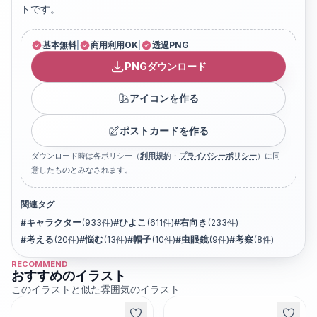
トです。
基本無料
|
商用利用OK
|
透過PNG
PNGダウンロード
アイコンを作る
ポストカードを作る
ダウンロード時は各ポリシー（
利用規約
・
プライバシーポリシー
）に同
意したものとみなされます。
関連タグ
#
キャラクター
(
933
件)
#
ひよこ
(
611
件)
#
右向き
(
233
件)
#
考える
(
20
件)
#
悩む
(
13
件)
#
帽子
(
10
件)
#
虫眼鏡
(
9
件)
#
考察
(
8
件)
RECOMMEND
おすすめのイラスト
このイラストと似た雰囲気のイラスト