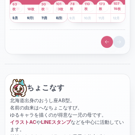
43
107
101
78
110
173
63
30
2
枚
8
枚
枚
枚
41
枚
13
枚
6
枚
枚
枚
枚
枚
19
枚
1
枚
月
2
18
月
枚
3
枚
月
4
3
月
枚
1
月
2
月
3
月
4
月
5
月
6
月
7
月
8
月
5
月
6
月
7
月
8
月
9
月
10
月
11
月
12
月
9
月
10
月
11
月
12
月
ちょこなす
北海道出身のおうし座AB型。
名前の由来はへなちょこなすび。
ゆるキャラを描くのが得意な一児の母です。
イラストAC
や
LINEスタンプ
などを中心に活動してい
ます。