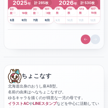
2025
2026
計
285
枚
計
530
枚
年
年
43
107
101
78
110
173
63
30
2
枚
8
枚
枚
枚
41
枚
13
枚
6
枚
枚
枚
枚
枚
19
枚
1
枚
月
2
18
月
枚
3
枚
月
4
3
月
枚
1
月
2
月
3
月
4
月
5
月
6
月
7
月
8
月
5
月
6
月
7
月
8
月
9
月
10
月
11
月
12
月
9
月
10
月
11
月
12
月
ちょこなす
北海道出身のおうし座AB型。
名前の由来はへなちょこなすび。
ゆるキャラを描くのが得意な一児の母です。
イラストAC
や
LINEスタンプ
などを中心に活動してい