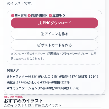
のイラストです。
基本無料
|
商用利用OK
|
透過PNG
PNGダウンロード
アイコンを作る
ポストカードを作る
ダウンロード時は各ポリシー（
利用規約
・
プライバシーポリシー
）に同
意したものとみなされます。
関連タグ
#
キャラクター
(
933
件)
#
ひよこ
(
611
件)
#
動物
(
437
件)
#
日常
(
392
件)
#
生活
(
377
件)
#
かわいい
(
334
件)
#
感情
(
227
件)
#
コミュニケーション
(
115
件)
#
学び
(
83
件)
#
頷く
(
6
件)
RECOMMEND
おすすめのイラスト
このイラストと似た雰囲気のイラスト