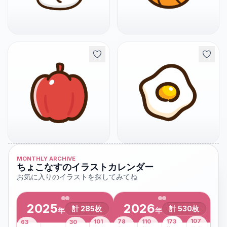
MONTHLY ARCHIVE
ちょこなすのイラストカレンダー
お気に入りのイラストを探してみてね
2025
2026
計
285
枚
計
530
枚
年
年
43
107
101
78
110
173
63
30