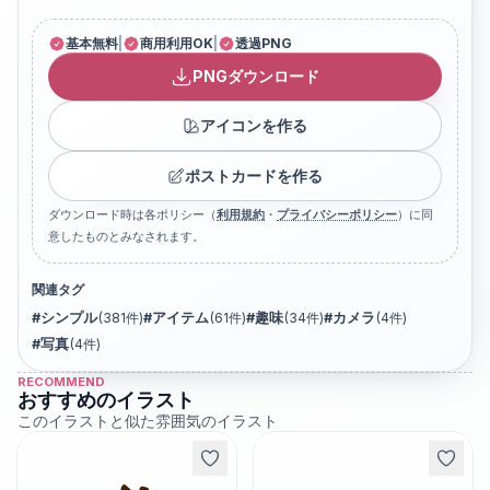
基本無料
|
商用利用OK
|
透過PNG
PNGダウンロード
アイコンを作る
ポストカードを作る
ダウンロード時は各ポリシー（
利用規約
・
プライバシーポリシー
）に同
意したものとみなされます。
関連タグ
#
シンプル
(
381
件)
#
アイテム
(
61
件)
#
趣味
(
34
件)
#
カメラ
(
4
件)
#
写真
(
4
件)
RECOMMEND
おすすめのイラスト
このイラストと似た雰囲気のイラスト