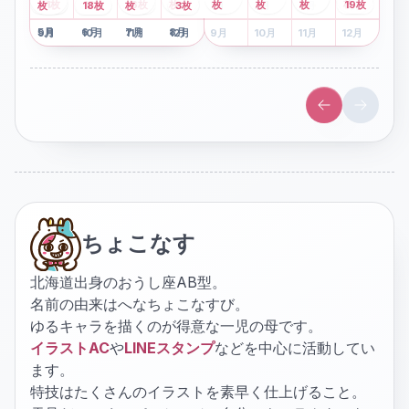
2
枚
8
枚
枚
枚
41
枚
13
枚
6
枚
枚
枚
枚
枚
19
枚
1
枚
月
2
18
月
枚
3
枚
月
4
3
月
枚
1
月
2
月
3
月
4
月
5
月
6
月
7
月
8
月
5
月
6
月
7
月
8
月
9
月
10
月
11
月
12
月
9
月
10
月
11
月
12
月
ちょこなす
北海道出身のおうし座AB型。
名前の由来はへなちょこなすび。
ゆるキャラを描くのが得意な一児の母です。
イラストAC
や
LINEスタンプ
などを中心に活動してい
ます。
特技はたくさんのイラストを素早く仕上げること。