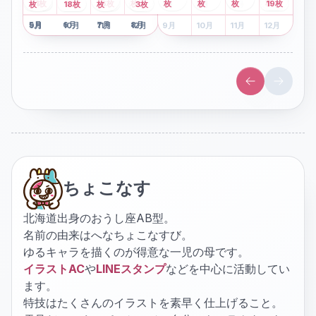
2
枚
8
枚
枚
枚
41
枚
13
枚
6
枚
枚
枚
枚
枚
19
枚
1
枚
月
2
18
月
枚
3
枚
月
4
3
月
枚
1
月
2
月
3
月
4
月
5
月
6
月
7
月
8
月
5
月
6
月
7
月
8
月
9
月
10
月
11
月
12
月
9
月
10
月
11
月
12
月
ちょこなす
北海道出身のおうし座AB型。
名前の由来はへなちょこなすび。
ゆるキャラを描くのが得意な一児の母です。
イラストAC
や
LINEスタンプ
などを中心に活動してい
ます。
特技はたくさんのイラストを素早く仕上げること。