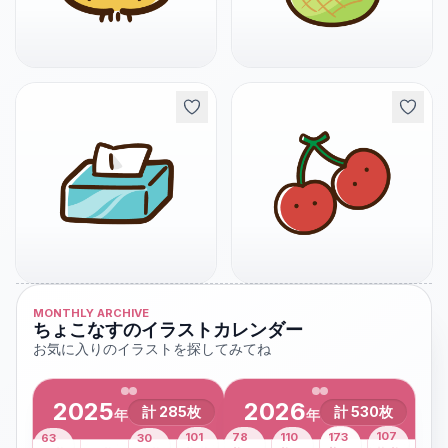
MONTHLY ARCHIVE
ちょこなすのイラストカレンダー
お気に入りのイラストを探してみてね
2025
2026
計
285
枚
計
530
枚
年
年
43
107
101
78
110
173
63
30