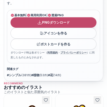
す。
基本無料
|
商用利用OK
|
透過PNG
PNGダウンロード
アイコンを作る
ポストカードを作る
ダウンロード時は各ポリシー（
利用規約
・
プライバシーポリシー
）に同
意したものとみなされます。
関連タグ
#
シンプル
(
381
件)
#
植物
(
53
件)
#
花
(
14
件)
RECOMMEND
おすすめのイラスト
このイラストと似た雰囲気のイラスト