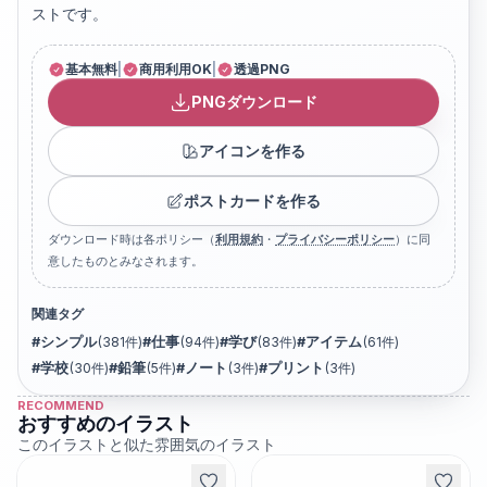
ストです。
基本無料
|
商用利用OK
|
透過PNG
PNGダウンロード
アイコンを作る
ポストカードを作る
ダウンロード時は各ポリシー（
利用規約
・
プライバシーポリシー
）に同
意したものとみなされます。
関連タグ
#
シンプル
(
381
件)
#
仕事
(
94
件)
#
学び
(
83
件)
#
アイテム
(
61
件)
#
学校
(
30
件)
#
鉛筆
(
5
件)
#
ノート
(
3
件)
#
プリント
(
3
件)
RECOMMEND
おすすめのイラスト
このイラストと似た雰囲気のイラスト