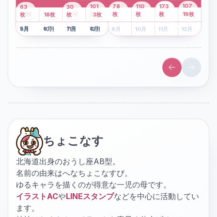
43
107
101
78
110
173
63
30
2
枚
8
枚
枚
枚
41
枚
13
枚
6
枚
枚
枚
枚
枚
19
枚
1
枚
月
2
18
月
枚
3
枚
月
4
3
月
枚
1
月
2
月
3
月
4
月
5
月
6
月
7
月
8
月
5
月
6
月
7
月
8
月
9
月
10
月
11
月
12
月
9
月
10
月
11
月
12
月
ちょこなす
北海道出身のおうし座AB型。
名前の由来はへなちょこなすび。
ゆるキャラを描くのが得意な一児の母です。
イラストAC
や
LINEスタンプ
などを中心に活動してい
ます。