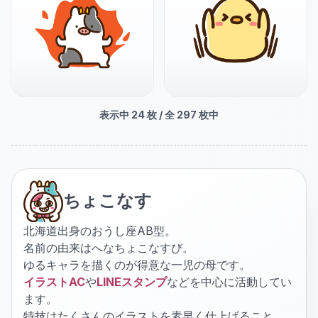
表示中
24
枚 / 全
297
枚中
ちょこなす
北海道出身のおうし座AB型。
名前の由来はへなちょこなすび。
ゆるキャラを描くのが得意な一児の母です。
イラストAC
や
LINEスタンプ
などを中心に活動してい
ます。
特技はたくさんのイラストを素早く仕上げること。