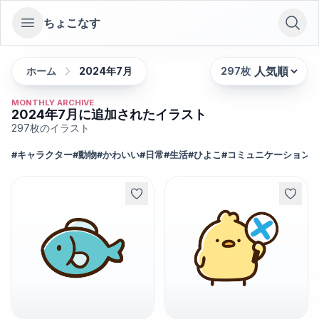
ちょこなす
Open sidebar
ホーム
2024年7月
297
枚
並び替え:
MONTHLY ARCHIVE
2024年7月に追加されたイラスト
297
枚のイラスト
#
キャラクター
#
動物
#
かわいい
#
日常
#
生活
#
ひよこ
#
コミュニケーション
#