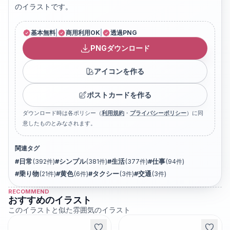
のイラストです。
基本無料
|
商用利用OK
|
透過PNG
PNGダウンロード
アイコンを作る
ポストカードを作る
ダウンロード時は各ポリシー（
利用規約
・
プライバシーポリシー
）に同
意したものとみなされます。
関連タグ
#
日常
(
392
件)
#
シンプル
(
381
件)
#
生活
(
377
件)
#
仕事
(
94
件)
#
乗り物
(
21
件)
#
黄色
(
6
件)
#
タクシー
(
3
件)
#
交通
(
3
件)
RECOMMEND
おすすめのイラスト
このイラストと似た雰囲気のイラスト