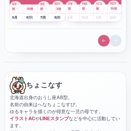
43
107
101
78
110
173
63
30
2
枚
8
枚
枚
枚
41
枚
13
枚
6
枚
枚
枚
枚
枚
19
枚
1
枚
月
2
18
月
枚
3
枚
月
4
3
月
枚
1
月
2
月
3
月
4
月
5
月
6
月
7
月
8
月
5
月
6
月
7
月
8
月
9
月
10
月
11
月
12
月
9
月
10
月
11
月
12
月
ちょこなす
北海道出身のおうし座AB型。
名前の由来はへなちょこなすび。
ゆるキャラを描くのが得意な一児の母です。
イラストAC
や
LINEスタンプ
などを中心に活動してい
ます。